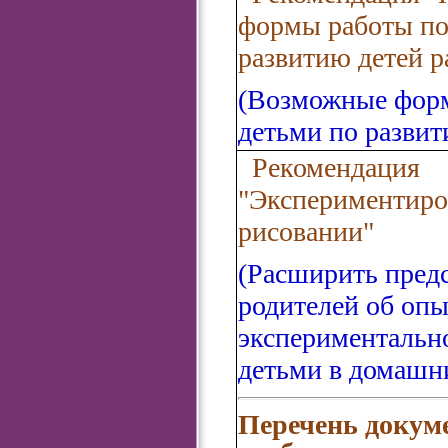
формы работы по
развитию детей р
(Возможные форм
детьми по развит
Рекомендация
"Экспериментиро
рисовании"
(Расширить пред
родителей об опы
экспериментально
детьми в домашн
Перечень докум