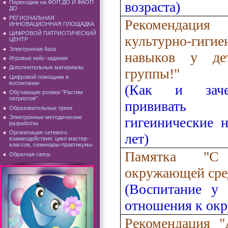
возраста)
Переходим на ФОП ДО И ФАОП
ДО
РЕГИОНАЛЬНАЯ
Рекомендац
ИННОВАЦИОННАЯ ПЛОЩАДКА
ЦИФРОВОЙ ПАТРИОТИЧЕСКИЙ
культурно-гигие
ЦЕНТР
Электронная база
навыков у д
Игровые кейс-задания
Дополнительные материалы
группы!"
Цифровой помощник в
воспитании
(Как и заче
Обучающие ролики "Растим
патриотов"
прививать
Образовательные треки
Электронные методические
гигеинические 
разработки
Организация сетевого
лет)
взаимодействия: цикл мастер-
классов, семинары-практикумы
Памятка "С
Обратная связь
окружающей сре
(Воспитание у 
отношения к ок
Рекомендация "