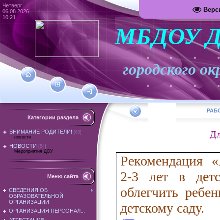
Четверг
Верс
06.08.2026
10:21
МБДОУ Д
городского
РАБ
Категории раздела
ВНИМАНИЕ РОДИТЕЛИ!
Дл
[63]
новости
НОВОСТИ
[54]
Мероприятия ДОУ
Рекомендация
«
2-3 лет в дет
Меню сайта
облегчить ребе
СВЕДЕНИЯ ОБ
ОБРАЗОВАТЕЛЬНОЙ
ОРГАНИЗАЦИИ
детскому саду.
ОРГАНИЗАЦИЯ ПЕРСОНАЛ...
АТТЕСТАЦИЯ