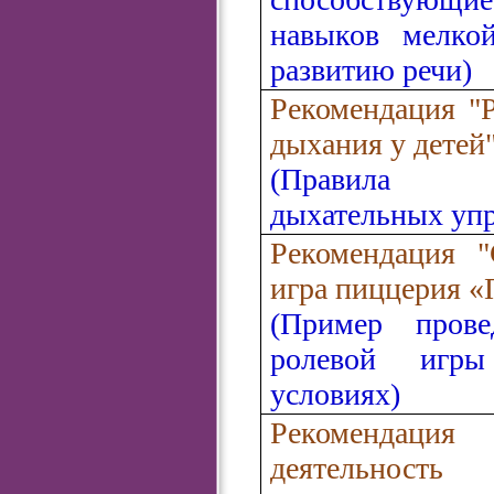
навыков мелко
развитию речи)
Рекомендация
"
дыхания у детей
(Правила 
дыхательных уп
Рекомендация "
игра пиццерия 
(Пример прове
ролевой игр
условиях)
Рекомендация
деятельность