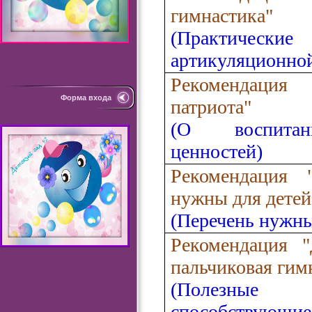
гимнастика"
(Практические
артикуляционно
Рекомендация 
Форма входа
патриота"
(О воспита
ценностей)
Рекомендация 
нужны для детей 
(Перечень нужн
Рекомендация
пальчиковая гим
(Полезные 
способствую