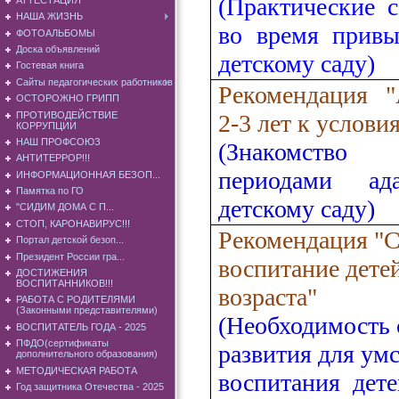
(Практические 
НАША ЖИЗНЬ
во время привы
ФОТОАЛЬБОМЫ
Доска объявлений
детскому саду)
Гостевая книга
Сайты педагогических работников
Рекомендация "
ОСТОРОЖНО ГРИПП
ПРОТИВОДЕЙСТВИЕ
2-3 лет к услови
КОРРУПЦИИ
НАШ ПРОФСОЮЗ
(Знако
АНТИТЕРРОР!!!
периодами ада
ИНФОРМАЦИОННАЯ БЕЗОП...
Памятка по ГО
детскому саду)
"СИДИМ ДОМА С П...
СТОП, КАРОНАВИРУС!!!
Рекомендация "
Портал детской безоп...
Президент России гра...
воспитание дете
ДОСТИЖЕНИЯ
ВОСПИТАННИКОВ!!!
возраста"
РАБОТА С РОДИТЕЛЯМИ
(Законными представителями)
(Необходимость 
ВОСПИТАТЕЛЬ ГОДА - 2025
ПФДО(сертификаты
развития для ум
дополнительного образования)
МЕТОДИЧЕСКАЯ РАБОТА
воспитания дете
Год защитника Отечества - 2025