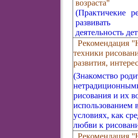
возраста"
(Практичекие р
развивать 
деятельность дет
Рекомендация "
техники рисовани
развития, интере
(Знакомство роди
нетрадиционным
рисования и их 
использованием 
условиях, как ср
любви к рисован
Рекомендация "