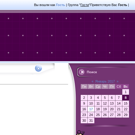
Вы вошли как
Гость
|
Группа
"
Гости
"
Приветствую Вас
Гость
|
Поиск
«
Январь 2017
»
Пн
Вт
Ср
Чт
Пт
Сб
Вс
1
2
3
4
5
6
7
8
9
10
11
12
13
14
15
16
17
18
19
20
21
22
23
24
25
26
27
28
29
30
31