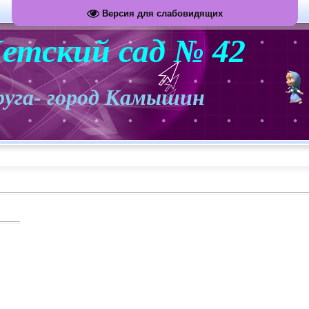
Версия для слабовидящих
етский сад №
42
 округа- город Камышин