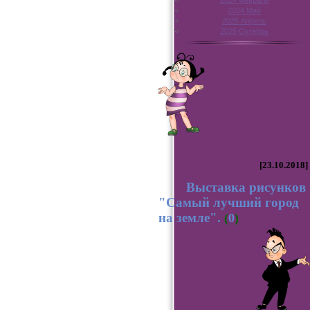
2024 Февраль
2024 Май
2025 Апрель
2025 Октябрь
[23.10.2018]
Выставка рисунков
"Самый лучший город
на земле".
(
0
)