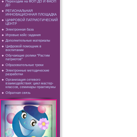
Переходим на ФОП ДО И ФАОП
ДО
РЕГИОНАЛЬНАЯ
ИННОВАЦИОННАЯ ПЛОЩАДКА
ЦИФРОВОЙ ПАТРИОТИЧЕСКИЙ
ЦЕНТР
Электронная база
Игровые кейс-задания
Дополнительные материалы
Цифровой помощник в
воспитании
Обучающие ролики "Растим
патриотов"
Образовательные треки
Электронные методические
разработки
Организация сетевого
взаимодействия: цикл мастер-
классов, семинары-практикумы
Обратная связь