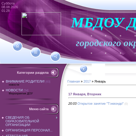
Суббота
08.08.2026
01:28
МБДОУ Д
городского
Категории раздела
ВНИМАНИЕ РОДИТЕЛИ!
Главная
»
2017
»
Январь
[63]
новости
НОВОСТИ
[54]
Мероприятия ДОУ
17 Января, Вторник
20:03
Открытое занятие "Тэквондо"
(0)
Меню сайта
СВЕДЕНИЯ ОБ
ОБРАЗОВАТЕЛЬНОЙ
ОРГАНИЗАЦИИ
ОРГАНИЗАЦИЯ ПЕРСОНАЛ...
АТТЕСТАЦИЯ