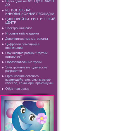
Переходим на ФОП ДО И ФАОП
ДО
РЕГИОНАЛЬНАЯ
ИННОВАЦИОННАЯ ПЛОЩАДКА
ЦИФРОВОЙ ПАТРИОТИЧЕСКИЙ
ЦЕНТР
Электронная база
Игровые кейс-задания
Дополнительные материалы
Цифровой помощник в
воспитании
Обучающие ролики "Растим
патриотов"
Образовательные треки
Электронные методические
разработки
Организация сетевого
взаимодействия: цикл мастер-
классов, семинары-практикумы
Обратная связь