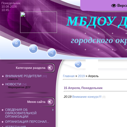
Понедельник
Верс
10.08.2026
10:45
МБДОУ Д
городского
Категории раздела
ВНИМАНИЕ РОДИТЕЛИ!
Главная
»
2019
»
Апрель
[63]
новости
НОВОСТИ
[54]
Мероприятия ДОУ
15 Апреля, Понедельник
20:19
Внимание конкурс!!!
(0)
Меню сайта
СВЕДЕНИЯ ОБ
ОБРАЗОВАТЕЛЬНОЙ
ОРГАНИЗАЦИИ
ОРГАНИЗАЦИЯ ПЕРСОНАЛ...
АТТЕСТАЦИЯ