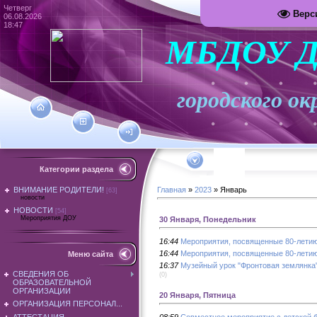
Четверг
Верс
06.08.2026
18:47
МБДОУ Д
городского
Категории раздела
ВНИМАНИЕ РОДИТЕЛИ!
Главная
»
2023
»
Январь
[63]
новости
НОВОСТИ
[54]
Мероприятия ДОУ
30 Января, Понедельник
16:44
Мероприятия, посвященные 80-летию
16:44
Мероприятия, посвященные 80-летию
Меню сайта
16:37
Музейный урок "Фронтовая землянка
СВЕДЕНИЯ ОБ
(0)
ОБРАЗОВАТЕЛЬНОЙ
ОРГАНИЗАЦИИ
20 Января, Пятница
ОРГАНИЗАЦИЯ ПЕРСОНАЛ...
08:59
Совместное мероприятие с детской 
АТТЕСТАЦИЯ