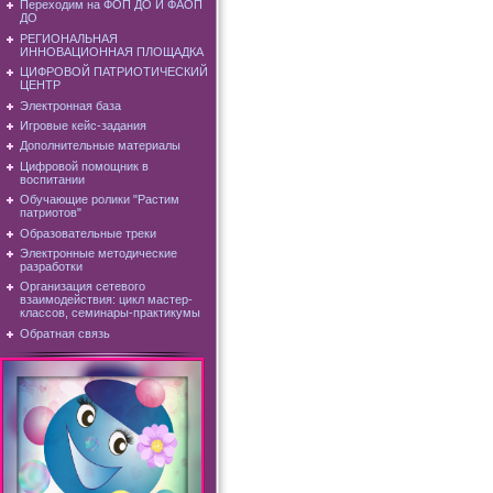
Переходим на ФОП ДО И ФАОП
ДО
РЕГИОНАЛЬНАЯ
ИННОВАЦИОННАЯ ПЛОЩАДКА
ЦИФРОВОЙ ПАТРИОТИЧЕСКИЙ
ЦЕНТР
Электронная база
Игровые кейс-задания
Дополнительные материалы
Цифровой помощник в
воспитании
Обучающие ролики "Растим
патриотов"
Образовательные треки
Электронные методические
разработки
Организация сетевого
взаимодействия: цикл мастер-
классов, семинары-практикумы
Обратная связь