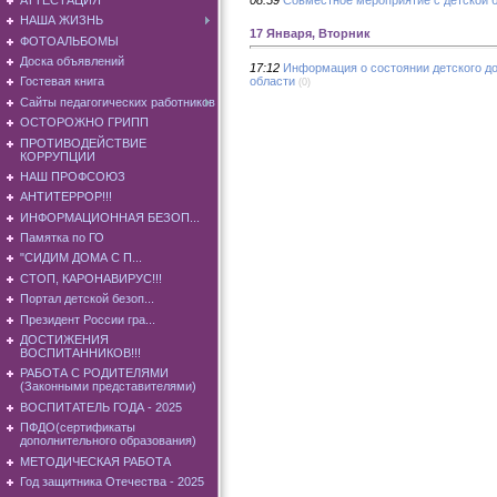
НАША ЖИЗНЬ
17 Января, Вторник
ФОТОАЛЬБОМЫ
Доска объявлений
17:12
Информация о состоянии детского до
области
Гостевая книга
(0)
Сайты педагогических работников
ОСТОРОЖНО ГРИПП
ПРОТИВОДЕЙСТВИЕ
КОРРУПЦИИ
НАШ ПРОФСОЮЗ
АНТИТЕРРОР!!!
ИНФОРМАЦИОННАЯ БЕЗОП...
Памятка по ГО
"СИДИМ ДОМА С П...
СТОП, КАРОНАВИРУС!!!
Портал детской безоп...
Президент России гра...
ДОСТИЖЕНИЯ
ВОСПИТАННИКОВ!!!
РАБОТА С РОДИТЕЛЯМИ
(Законными представителями)
ВОСПИТАТЕЛЬ ГОДА - 2025
ПФДО(сертификаты
дополнительного образования)
МЕТОДИЧЕСКАЯ РАБОТА
Год защитника Отечества - 2025