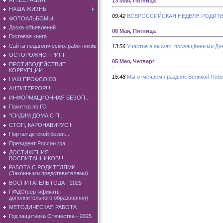
13 Мая, Пятница
НАША ЖИЗНЬ
09:42
ВСЕРОССИЙСКАЯ НЕДЕЛЯ РОДИТ
ФОТОАЛЬБОМЫ
Доска объявлений
06 Мая, Пятница
Гостевая книга
Сайты педагогических работников
13:56
Участие в акциях, посвящёнными Дн
ОСТОРОЖНО ГРИПП
05 Мая, Четверг
ПРОТИВОДЕЙСТВИЕ
КОРРУПЦИИ
15:48
Мы отмечаем праздник Великой Поб
НАШ ПРОФСОЮЗ
АНТИТЕРРОР!!!
ИНФОРМАЦИОННАЯ БЕЗОП...
Памятка по ГО
"СИДИМ ДОМА С П...
СТОП, КАРОНАВИРУС!!!
Портал детской безоп...
Президент России гра...
ДОСТИЖЕНИЯ
ВОСПИТАННИКОВ!!!
РАБОТА С РОДИТЕЛЯМИ
(Законными представителями)
ВОСПИТАТЕЛЬ ГОДА - 2025
ПФДО(сертификаты
дополнительного образования)
МЕТОДИЧЕСКАЯ РАБОТА
Год защитника Отечества - 2025