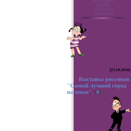
2024 Февраль
2024 Май
2025 Апрель
2025 Октябрь
[23.10.2018]
Выставка рисунков
"Самый лучший город
на земле".
(
0
)