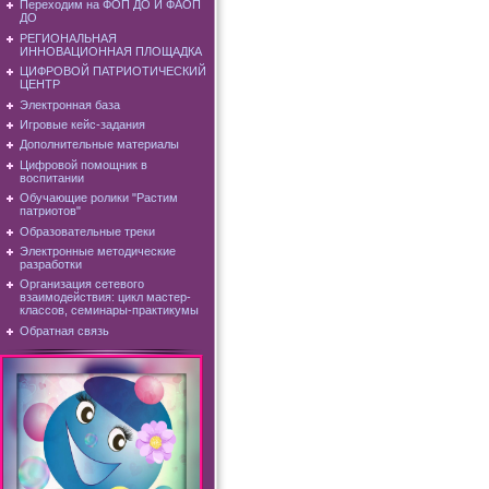
Переходим на ФОП ДО И ФАОП
ДО
РЕГИОНАЛЬНАЯ
ИННОВАЦИОННАЯ ПЛОЩАДКА
ЦИФРОВОЙ ПАТРИОТИЧЕСКИЙ
ЦЕНТР
Электронная база
Игровые кейс-задания
Дополнительные материалы
Цифровой помощник в
воспитании
Обучающие ролики "Растим
патриотов"
Образовательные треки
Электронные методические
разработки
Организация сетевого
взаимодействия: цикл мастер-
классов, семинары-практикумы
Обратная связь