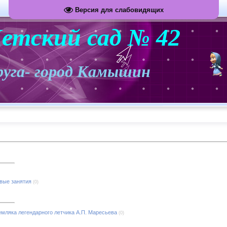
Версия для слабовидящих
етский сад №
42
 округа- город Камышин
вые занятия
(0)
емляка легендарного летчика А.П. Маресьева
(0)