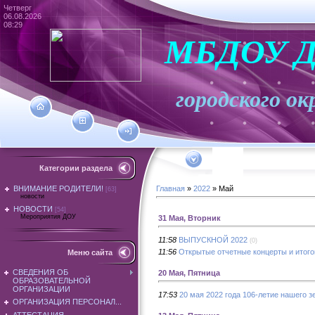
Четверг
06.08.2026
08:29
МБДОУ Д
городского
Категории раздела
ВНИМАНИЕ РОДИТЕЛИ!
Главная
»
2022
»
Май
[63]
новости
НОВОСТИ
[54]
Мероприятия ДОУ
31 Мая, Вторник
11:58
ВЫПУСКНОЙ 2022
(0)
11:56
Открытые отчетные концерты и итого
Меню сайта
СВЕДЕНИЯ ОБ
20 Мая, Пятница
ОБРАЗОВАТЕЛЬНОЙ
ОРГАНИЗАЦИИ
17:53
20 мая 2022 года 106-летие нашего з
ОРГАНИЗАЦИЯ ПЕРСОНАЛ...
АТТЕСТАЦИЯ